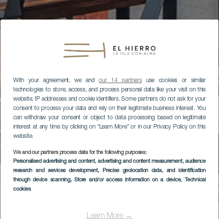
With your agreement, we and
our 14 partners
use cookies or similar
technologies to store, access, and process personal data like your visit on this
website, IP addresses and cookie identifiers. Some partners do not ask for your
consent to process your data and rely on their legitimate business interest. You
can withdraw your consent or object to data processing based on legitimate
interest at any time by clicking on “Learn More” or in our Privacy Policy on this
website.
We and our partners process data for the following purposes:
Personalised advertising and content, advertising and content measurement, audience
research and services development
, Precise geolocation data, and identification
through device scanning
, Store and/or access information on a device
, Technical
cookies
Learn More →