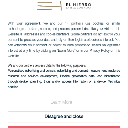
With your agreement, we and
our 14 partners
use cookies or similar
technologies to store, access, and process personal data like your visit on this
website, IP addresses and cookie identifiers. Some partners do not ask for your
consent to process your data and rely on their legitimate business interest. You
can withdraw your consent or object to data processing based on legitimate
interest at any time by clicking on “Learn More” or in our Privacy Policy on this
website.
We and our partners process data for the following purposes:
Personalised advertising and content, advertising and content measurement, audience
research and services development
, Precise geolocation data, and identification
through device scanning
, Store and/or access information on a device
, Technical
cookies
Learn More →
Disagree and close