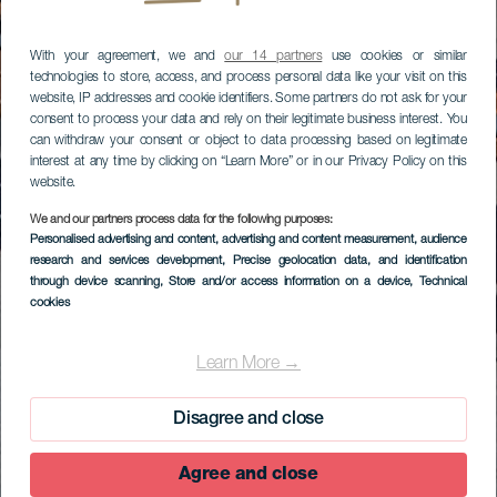
With your agreement, we and
our 14 partners
use cookies or similar
technologies to store, access, and process personal data like your visit on this
website, IP addresses and cookie identifiers. Some partners do not ask for your
consent to process your data and rely on their legitimate business interest. You
can withdraw your consent or object to data processing based on legitimate
interest at any time by clicking on “Learn More” or in our Privacy Policy on this
website.
We and our partners process data for the following purposes:
Personalised advertising and content, advertising and content measurement, audience
research and services development
, Precise geolocation data, and identification
through device scanning
, Store and/or access information on a device
, Technical
cookies
Learn More →
Disagree and close
Agree and close