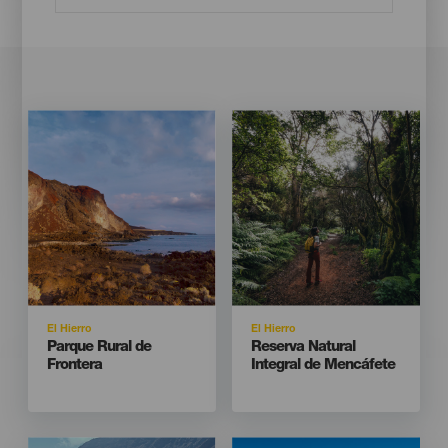
Imagen
Imagen
Imagen
Imagen
Listado
Listado
Isla
Isla
El Hierro
El Hierro
Titular
Titular
Parque Rural de
Reserva Natural
Frontera
Integral de Mencáfete
Imagen
Imagen
Imagen
Imagen