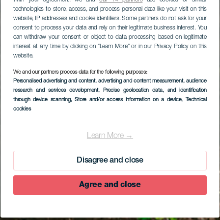
With your agreement, we and
our 14 partners
use cookies or similar
technologies to store, access, and process personal data like your visit on this
website, IP addresses and cookie identifiers. Some partners do not ask for your
consent to process your data and rely on their legitimate business interest. You
can withdraw your consent or object to data processing based on legitimate
interest at any time by clicking on “Learn More” or in our Privacy Policy on this
website.
We and our partners process data for the following purposes:
Personalised advertising and content, advertising and content measurement, audience
research and services development
, Precise geolocation data, and identification
through device scanning
, Store and/or access information on a device
, Technical
cookies
Learn More →
Disagree and close
Agree and close