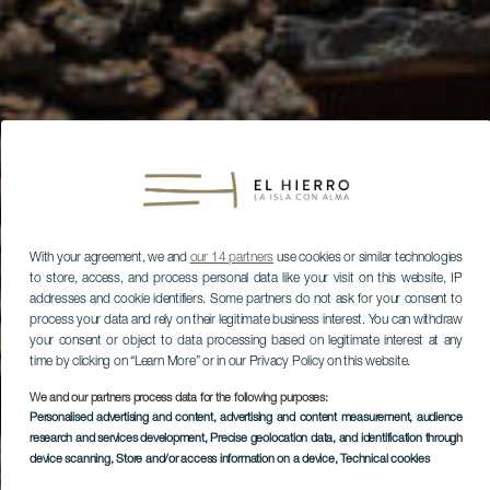
With your agreement, we and
our 14 partners
use cookies or similar technologies
to store, access, and process personal data like your visit on this website, IP
addresses and cookie identifiers. Some partners do not ask for your consent to
process your data and rely on their legitimate business interest. You can withdraw
your consent or object to data processing based on legitimate interest at any
time by clicking on “Learn More” or in our Privacy Policy on this website.
We and our partners process data for the following purposes:
Personalised advertising and content, advertising and content measurement, audience
research and services development
, Precise geolocation data, and identification through
device scanning
, Store and/or access information on a device
, Technical cookies