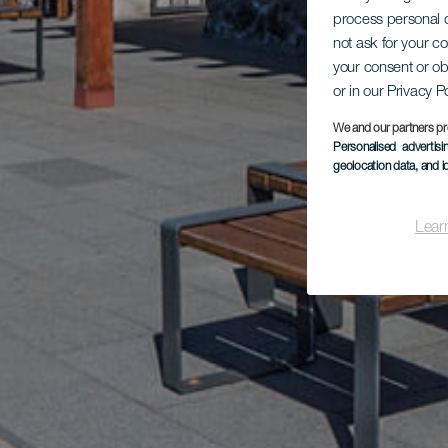
process personal d
not ask for your c
your consent or ob
or in our Privacy P
We and our partners pr
Personalised advertis
geolocation data, and i
Lear