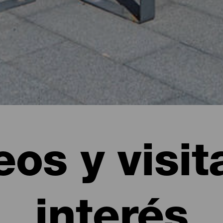
os y visit
interés