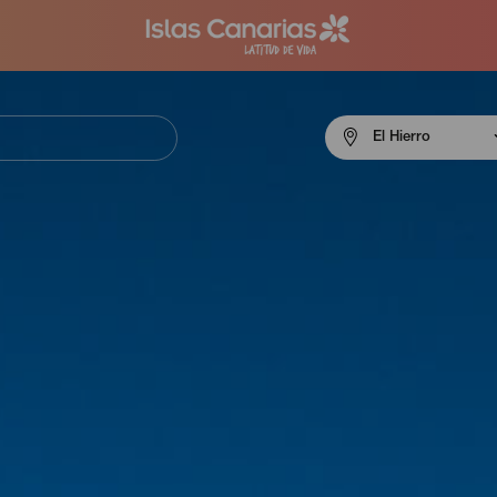
Menú
El Hierro
navigation
El
Hierro