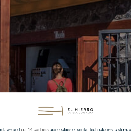
ent, we and
our 14 partners
use cookies or similar technologies to store,