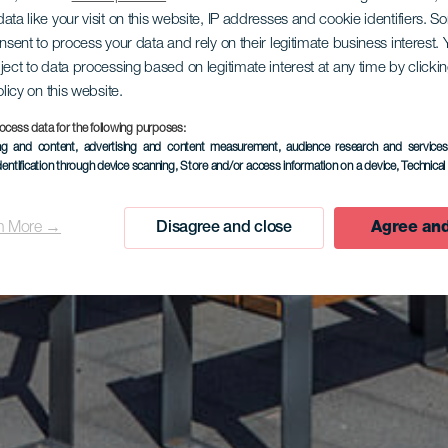
ata like your visit on this website, IP addresses and cookie identifiers. 
onsent to process your data and rely on their legitimate business interest
ject to data processing based on legitimate interest at any time by click
olicy on this website.
ocess data for the following purposes:
ing and content, advertising and content measurement, audience research and service
dentification through device scanning
, Store and/or access information on a device
, Technica
n More →
Disagree and close
Agree and