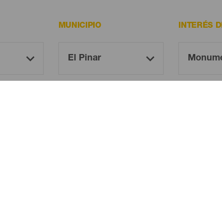
MUNICIPIO
INTERÉS 
¡Oh! No hay ningún resultado...
eba otra vez, seguro que das con algo que te gu