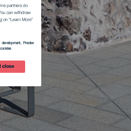
Some partners do
. You can withdraw
ing on “Learn More”
s development
, Precise
l cookies
 close