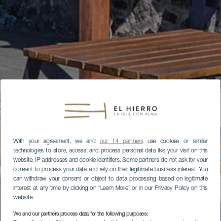
With your agreement, we and
our 14 partners
use cookies or similar
technologies to store, access, and process personal data like your visit on this
website, IP addresses and cookie identifiers. Some partners do not ask for your
consent to process your data and rely on their legitimate business interest. You
can withdraw your consent or object to data processing based on legitimate
interest at any time by clicking on “Learn More” or in our Privacy Policy on this
website.
We and our partners process data for the following purposes: