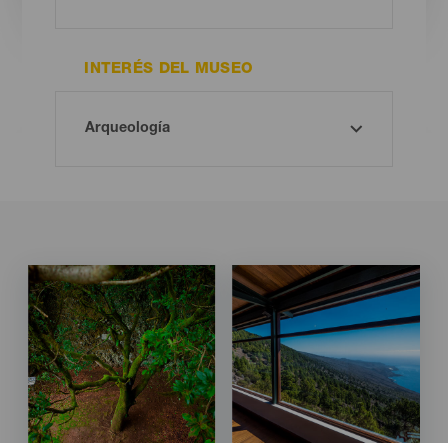
INTERÉS DEL MUSEO
Imagen
Imagen
Imagen
Imagen
Listado
Listado