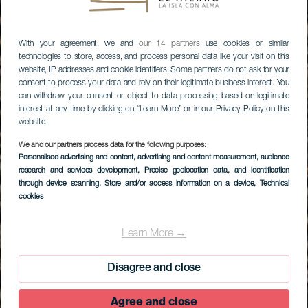
With your agreement, we and
our 14 partners
use cookies or similar
technologies to store, access, and process personal data like your visit on this
website, IP addresses and cookie identifiers. Some partners do not ask for your
consent to process your data and rely on their legitimate business interest. You
can withdraw your consent or object to data processing based on legitimate
interest at any time by clicking on “Learn More” or in our Privacy Policy on this
website.
We and our partners process data for the following purposes:
Personalised advertising and content, advertising and content measurement, audience
research and services development
, Precise geolocation data, and identification
through device scanning
, Store and/or access information on a device
, Technical
cookies
Learn More →
Disagree and close
Agree and close