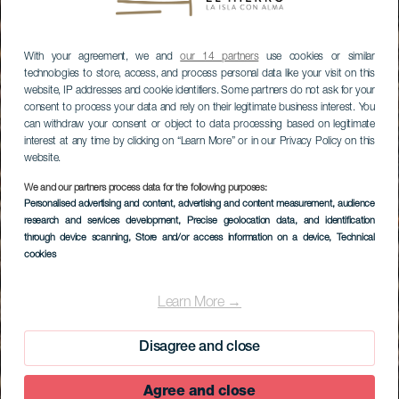
With your agreement, we and
our 14 partners
use cookies or similar
technologies to store, access, and process personal data like your visit on this
website, IP addresses and cookie identifiers. Some partners do not ask for your
consent to process your data and rely on their legitimate business interest. You
can withdraw your consent or object to data processing based on legitimate
interest at any time by clicking on “Learn More” or in our Privacy Policy on this
website.
We and our partners process data for the following purposes:
Personalised advertising and content, advertising and content measurement, audience
research and services development
, Precise geolocation data, and identification
through device scanning
, Store and/or access information on a device
, Technical
cookies
Learn More →
Disagree and close
Agree and close