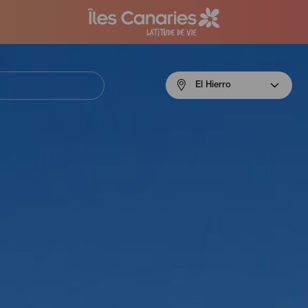
Menú
El Hierro
navigation
El
Hierro