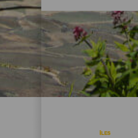
Les hôtels, maisons rura
Après avoir passé la journée à explorer la 
d’hébergement à El Hierro s’adapte aux b
hôtels parfaits pour vivre d’amour et de 
dans des paysages spectaculaires, il y a 
ÎLES