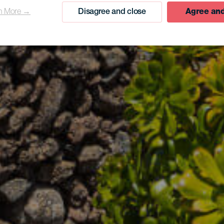
n More →
Disagree and close
Agree and