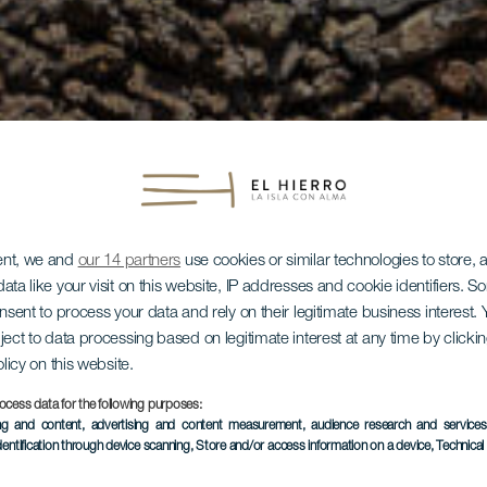
ent, we and
our 14 partners
use cookies or similar technologies to store,
ata like your visit on this website, IP addresses and cookie identifiers. 
onsent to process your data and rely on their legitimate business interest
ject to data processing based on legitimate interest at any time by click
olicy on this website.
ocess data for the following purposes:
ing and content, advertising and content measurement, audience research and service
dentification through device scanning
, Store and/or access information on a device
, Technica