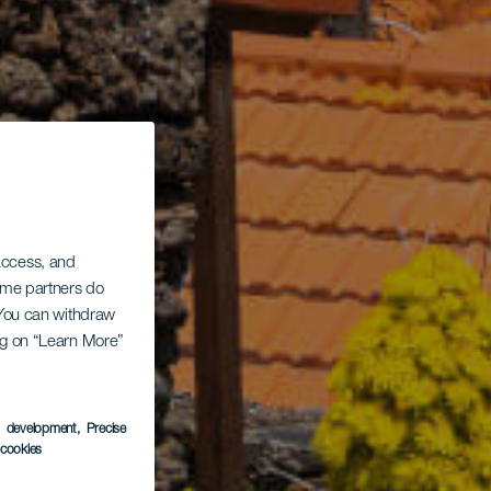
 access, and
Some partners do
. You can withdraw
ing on “Learn More”
s development
, Precise
l cookies