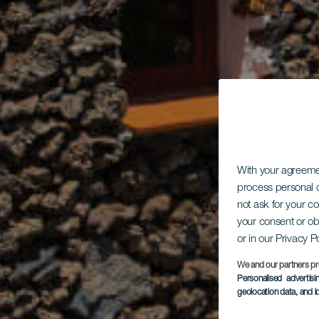
With your agreem
process personal d
not ask for your c
your consent or ob
or in our Privacy P
We and our partners pr
Personalised advertis
geolocation data, and i