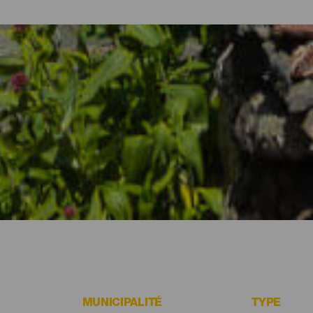
les et appartements d'El Hierro
nature volcanique et la gastronomie de l’île, l’heure est venue de pr
esoins de chaque voyageur à travers des complexes touristiques p
calme aux appartements vous permettant de vivre à votre façon, en
forcément un logement fait pour vous à El Hierro.
MUNICIPALITÉ
TYPE