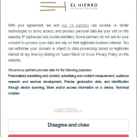
With your agreement, we and
our 14 partners
use cookies or similar
technologies to store, access, and process personal data like your visit on this
website, IP addresses and cookie identifiers. Some partners do not ask for your
consent to process your data and rely on their legitimate business interest. You
can withdraw your consent or object to data processing based on legitimate
interest at any time by clicking on “Learn More” or in our Privacy Policy on this
website.
We and our partners process data for the following purposes:
Personalised advertising and content, advertising and content measurement, audience
research and services development
, Precise geolocation data, and identification
through device scanning
, Store and/or access information on a device
, Technical
cookies
Learn More →
Disagree and close