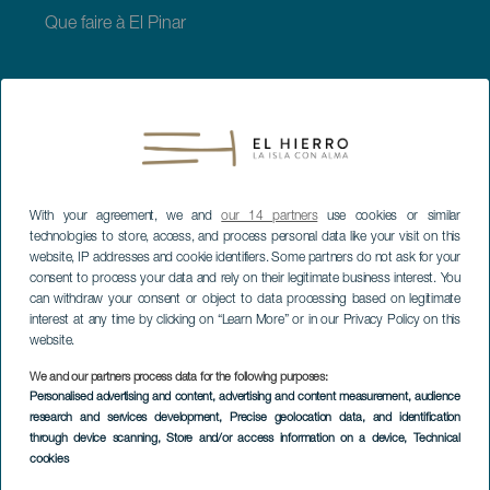
Que faire à El Pinar
À VOIR ET À FAIRE
Espaces naturels de El Hierro
With your agreement, we and
our 14 partners
use cookies or similar
technologies to store, access, and process personal data like your visit on this
Lieux de charme de El Hierro
website, IP addresses and cookie identifiers. Some partners do not ask for your
consent to process your data and rely on their legitimate business interest. You
can withdraw your consent or object to data processing based on legitimate
Points de vue de El Hierro
interest at any time by clicking on “Learn More” or in our Privacy Policy on this
website.
Zones de décollage de parapente à El Hierro
We and our partners process data for the following purposes:
Personalised advertising and content, advertising and content measurement, audience
Piscines naturelles de El Hierro
research and services development
, Precise geolocation data, and identification
through device scanning
, Store and/or access information on a device
, Technical
Plages de El Hierro
cookies