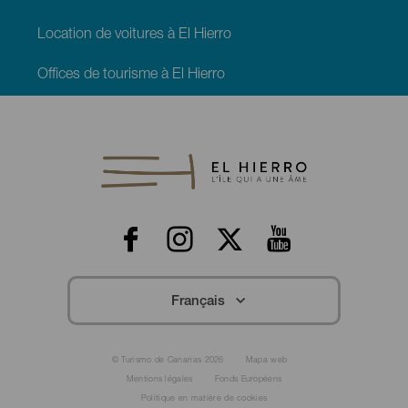
Location de voitures à El Hierro
Offices de tourisme à El Hierro
Menú
Redes
Footer
El
Hierro
Français
Menú
© Turismo de Canarias 2026
Mapa web
Legal
Mentions légales
Fonds Européens
Footer
Politique en matière de cookies