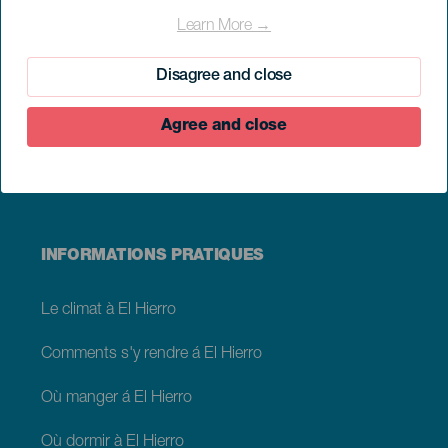
Points d'immersion de El Hierro
Learn More →
Sentiers de El Hierro
Disagree and close
Observation des étoiles de El Hierro
Agree and close
Musées et visites d'intérêt
INFORMATIONS PRATIQUES
Le climat à El Hierro
Comments s'y rendre á El Hierro
Où manger á El Hierro
Où dormir à El Hierro