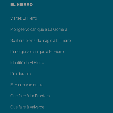
Menú
EL HIERRO
footer
El
Hierro
Visitez El Hierro
Plongée volcanique à La Gomera
Sentiers pleins de magie à El Hierro
L’énergie volcanique á El Hierro
Identité de El Hierro
L’île durable
El Hierro vue du ciel
Que faire à La Frontera
Que faire à Valverde