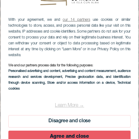
With your agreement, we and
our 14 partners
use cookies or similar
technologies to store, access, and process personal data like your visit on this
website, IP addresses and cookie identifiers. Some partners do not ask for your
consent to process your data and rely on their legitimate business interest. You
can withdraw your consent or object to data processing based on legitimate
interest at any time by clicking on “Learn More” or in our Privacy Policy on this
website.
We and our partners process data for the following purposes:
Personalised advertising and content, advertising and content measurement, audience
research and services development
, Precise geolocation data, and identification
through device scanning
, Store and/or access information on a device
, Technical
cookies
Learn More →
Disagree and close
Agree and close