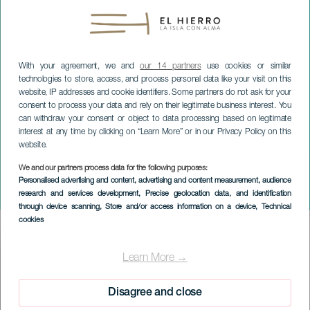
With your agreement, we and
our 14 partners
use cookies or similar
technologies to store, access, and process personal data like your visit on this
website, IP addresses and cookie identifiers. Some partners do not ask for your
consent to process your data and rely on their legitimate business interest. You
can withdraw your consent or object to data processing based on legitimate
interest at any time by clicking on “Learn More” or in our Privacy Policy on this
website.
We and our partners process data for the following purposes:
EL HIERRO
Personalised advertising and content, advertising and content measurement, audience
research and services development
, Precise geolocation data, and identification
Baile de Navidad
through device scanning
, Store and/or access information on a device
, Technical
cookies
Imagen
Listado
Learn More →
Disagree and close