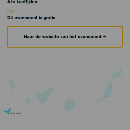
Edad
Alle Leeftijden
Recomendada
Prijs
Dit evenement is gratis
Naar de website van het evenement
EL HIERRO