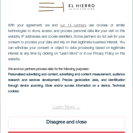
With your agreement, we and
our 14 partners
use cookies or similar
technologies to store, access, and process personal data like your visit on this
website, IP addresses and cookie identifiers. Some partners do not ask for your
consent to process your data and rely on their legitimate business interest. You
can withdraw your consent or object to data processing based on legitimate
interest at any time by clicking on “Learn More” or in our Privacy Policy on this
website.
We and our partners process data for the following purposes:
EL HIERRO
Personalised advertising and content, advertising and content measurement, audience
research and services development
, Precise geolocation data, and identification
De kerstdans
through device scanning
, Store and/or access information on a device
, Technical
cookies
Imagen
Listado
Learn More →
Disagree and close