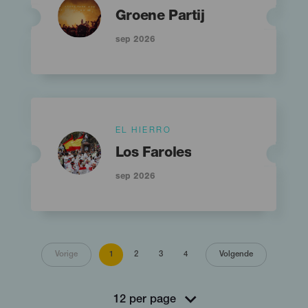
Titular
Groene Partij
sep 2026
Islas
EL HIERRO
Imagen
Imagen
Listado
Titular
Los Faroles
sep 2026
Paginering
Huidige
Pagina
Pagina
Pagina
Vorige
1
2
3
4
Volgende
pagina
Vorige pagina
Volgende pagina