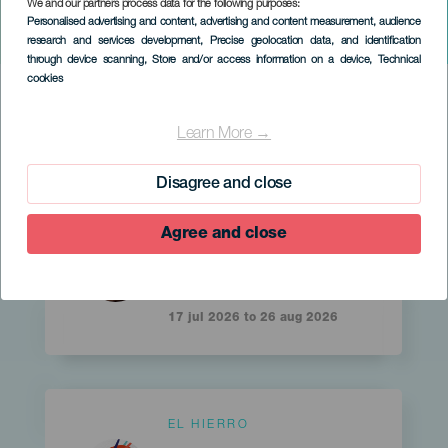
We and our partners process data for the following purposes:
Personalised advertising and content, advertising and content measurement, audience
research and services development
, Precise geolocation data, and identification
through device scanning
, Store and/or access information on a device
, Technical
cookies
HIC EVENTS SEARCH FORM
Learn More →
Geavanceerd zoeken
Disagree and close
Islas
EL HIERRO
Agree and close
Imagen
Imagen
Titular
Listado
Regen van sterren -
Perseïden
17 jul 2026 to 26 aug 2026
Islas
EL HIERRO
Imagen
Imagen
Titular
Listado