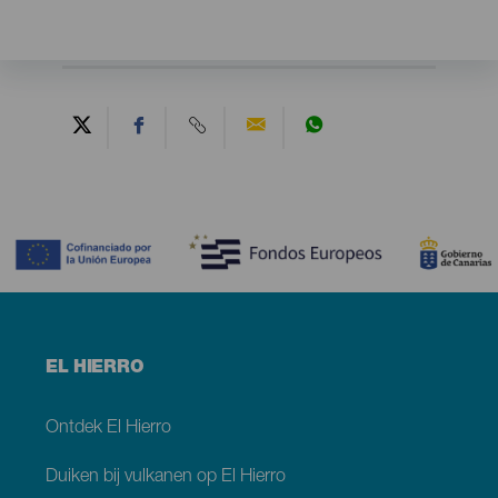
Contenido
Menú
EL HIERRO
footer
El
Hierro
Ontdek El Hierro
Duiken bij vulkanen op El Hierro