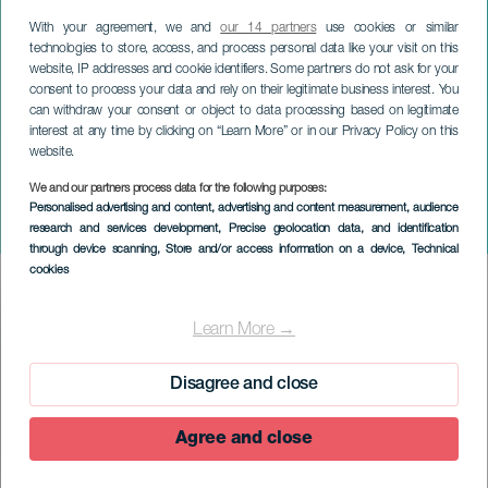
With your agreement, we and
our 14 partners
use cookies or similar
technologies to store, access, and process personal data like your visit on this
website, IP addresses and cookie identifiers. Some partners do not ask for your
consent to process your data and rely on their legitimate business interest. You
can withdraw your consent or object to data processing based on legitimate
interest at any time by clicking on “Learn More” or in our Privacy Policy on this
website.
EL HIERRO
We and our partners process data for the following purposes:
Driekoningenparade in El
Personalised advertising and content, advertising and content measurement, audience
research and services development
, Precise geolocation data, and identification
Pinar
through device scanning
, Store and/or access information on a device
, Technical
cookies
Imagen
Listado
Learn More →
Disagree and close
Agree and close