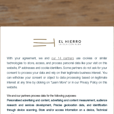
With your agreement, we and
our 14 partners
use cookies or similar
technologies to store, access, and process personal data like your visit on this
website, IP addresses and cookie identifiers. Some partners do not ask for your
consent to process your data and rely on their legitimate business interest. You
can withdraw your consent or object to data processing based on legitimate
interest at any time by clicking on “Learn More” or in our Privacy Policy on this
website.
We and our partners process data for the following purposes:
Personalised advertising and content, advertising and content measurement, audience
research and services development
, Precise geolocation data, and identification
through device scanning
, Store and/or access information on a device
, Technical