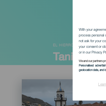
With your agreem
process personal d
not ask for your c
EL HIERRO
your consent or ob
Taniec Bo
or in our Privacy P
We and our partners pr
Personalised advertis
geolocation data, and i
Imagen
Listado
Lear