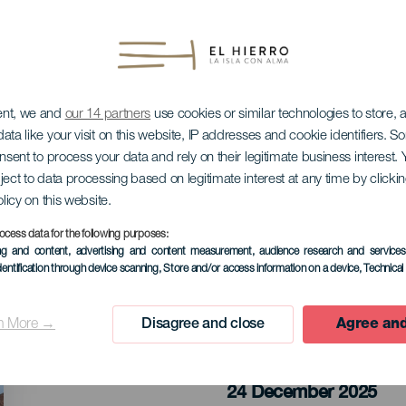
ent, we and
our 14 partners
use cookies or similar technologies to store,
ata like your visit on this website, IP addresses and cookie identifiers. 
onsent to process your data and rely on their legitimate business interest
ject to data processing based on legitimate interest at any time by click
żonarodzeniowy
olicy on this website.
ocess data for the following purposes:
ing and content, advertising and content measurement, audience research and service
dentification through device scanning
, Store and/or access information on a device
, Technica
n More →
Disagree and close
Agree and
MINIONE WYDARZENIA
24 December 2025