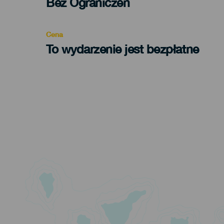
Edad
Bez Ograniczeń
Recomendada
Cena
To wydarzenie jest bezpłatne