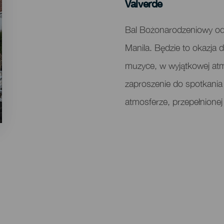
Localidad
Valverde
Descripción
Bal Bożonarodzeniowy odb
del
Manila. Będzie to okazja
evento
muzyce, w wyjątkowej atm
zaproszenie do spotkania 
atmosferze, przepełnion