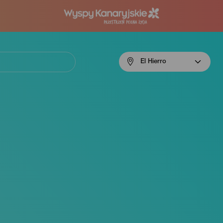
Menú
El Hierro
navigation
El
Hierro