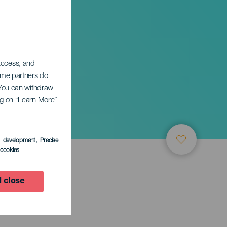
 access, and
Some partners do
. You can withdraw
ing on “Learn More”
s development
, Precise
l cookies
 close