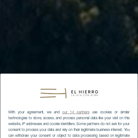
With your agreement, we and
our 14 partners
use cookies or similar
technologies to store, access, and process personal data like your visit on this
website, IP addresses and cookie identifiers. Some partners do not ask for your
consent to process your data and rely on their legitimate business interest. You
can withdraw your consent or object to data processing based on legitimate