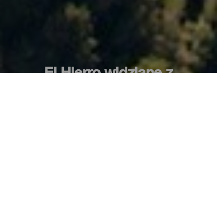
El Hierro widziane z
paralotni
Niemal 269 kilometrów kwadratowych, z
których składa się wyspa, tworzy prawdziwe
płótno kontrastów. Zieleń, czerwień, czerń i
błękit splatają się tu wzdłuż szlaków i dróg.
Ale jest też inny, znacznie bardziej
ekscytujący sposób, by podziwiać przyrodę
El Hierro: z powietrza.