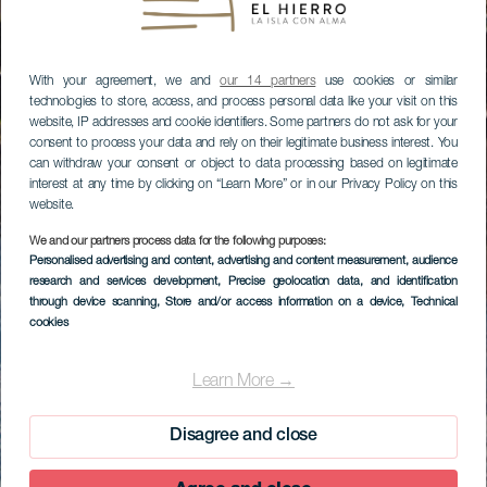
With your agreement, we and
our 14 partners
use cookies or similar
technologies to store, access, and process personal data like your visit on this
website, IP addresses and cookie identifiers. Some partners do not ask for your
consent to process your data and rely on their legitimate business interest. You
can withdraw your consent or object to data processing based on legitimate
interest at any time by clicking on “Learn More” or in our Privacy Policy on this
website.
We and our partners process data for the following purposes:
Personalised advertising and content, advertising and content measurement, audience
research and services development
, Precise geolocation data, and identification
through device scanning
, Store and/or access information on a device
, Technical
cookies
Learn More →
Disagree and close