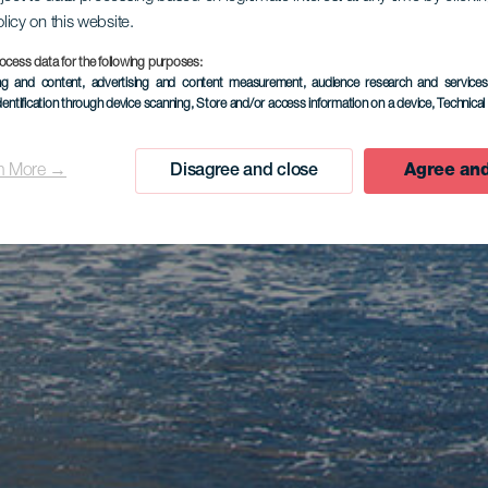
olicy on this website.
ocess data for the following purposes:
ing and content, advertising and content measurement, audience research and service
dentification through device scanning
, Store and/or access information on a device
, Technica
n More →
Disagree and close
Agree and