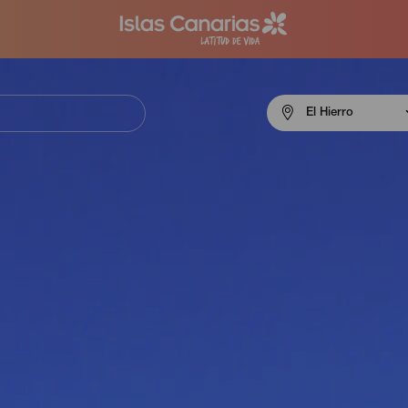
Menú
El Hierro
navigation
El
Hierro