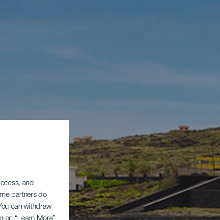
 access, and
Some partners do
. You can withdraw
ing on “Learn More”