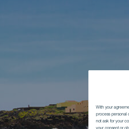
With your agreem
process personal d
not ask for your c
your consent or ob