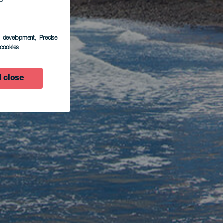
s development
, Precise
l cookies
 close