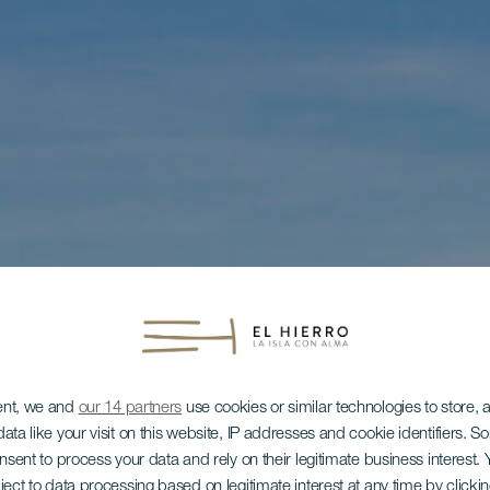
ent, we and
our 14 partners
use cookies or similar technologies to store,
ata like your visit on this website, IP addresses and cookie identifiers. 
onsent to process your data and rely on their legitimate business interest
ject to data processing based on legitimate interest at any time by click