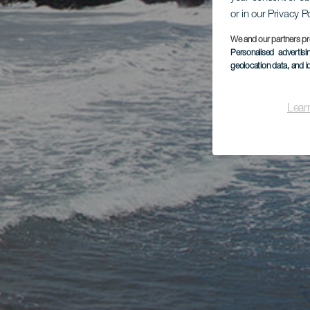
or in our Privacy P
We and our partners pr
Personalised advertis
geolocation data, and i
Lear