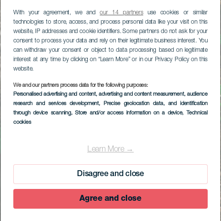
With your agreement, we and
our 14 partners
use cookies or similar
technologies to store, access, and process personal data like your visit on this
website, IP addresses and cookie identifiers. Some partners do not ask for your
consent to process your data and rely on their legitimate business interest. You
can withdraw your consent or object to data processing based on legitimate
interest at any time by clicking on “Learn More” or in our Privacy Policy on this
website.
We and our partners process data for the following purposes:
Personalised advertising and content, advertising and content measurement, audience
research and services development
, Precise geolocation data, and identification
through device scanning
, Store and/or access information on a device
, Technical
cookies
Learn More →
Disagree and close
Agree and close