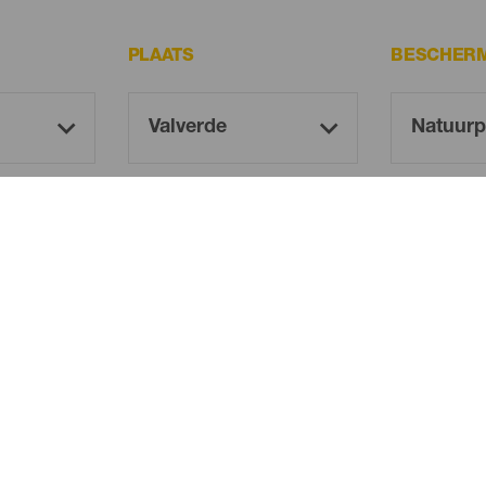
PLAATS
BESCHERM
Oh! There is no results ...
Try again, you will surely find something you like