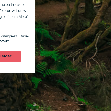
Some partners do
. You can withdraw
ing on “Learn More”
s development
, Precise
l cookies
 close