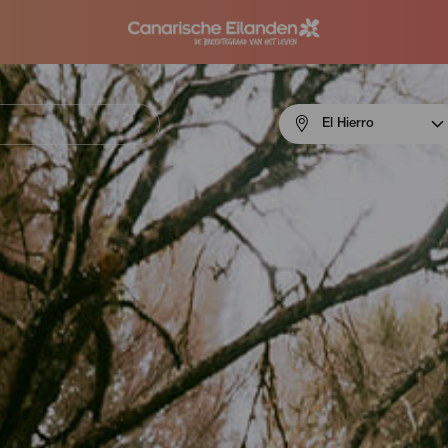
Menú
El Hierro
navigation
El
Hierro