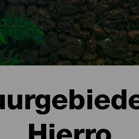
uurgebiede
Hierro