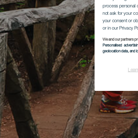
process personal d
not ask for your c
your consent or ob
or in our Privacy P
We and our partners pr
Personalised advertis
geolocation data, and i
Lear