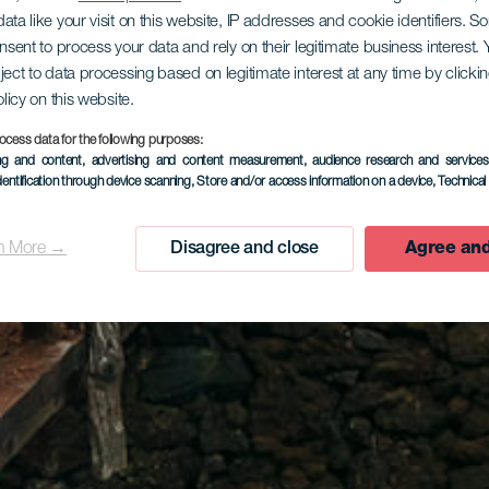
ata like your visit on this website, IP addresses and cookie identifiers. 
onsent to process your data and rely on their legitimate business interest
ject to data processing based on legitimate interest at any time by click
olicy on this website.
ocess data for the following purposes:
ing and content, advertising and content measurement, audience research and service
dentification through device scanning
, Store and/or access information on a device
, Technica
n More →
Disagree and close
Agree and