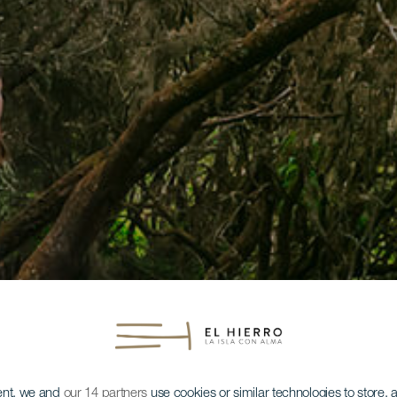
ent, we and
our 14 partners
use cookies or similar technologies to store,