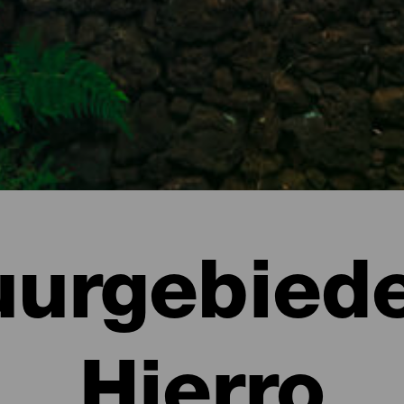
uurgebiede
Hierro