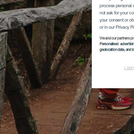
process personal d
not ask for your c
your consent or ob
or in our Privacy P
We and our partners pr
Personalised advertis
geolocation data, and i
Lear