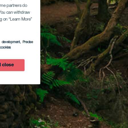
Some partners do
. You can withdraw
ing on “Learn More”
s development
, Precise
l cookies
 close