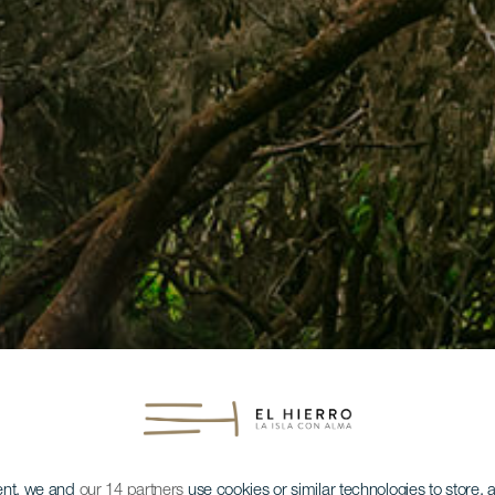
ent, we and
our 14 partners
use cookies or similar technologies to store,