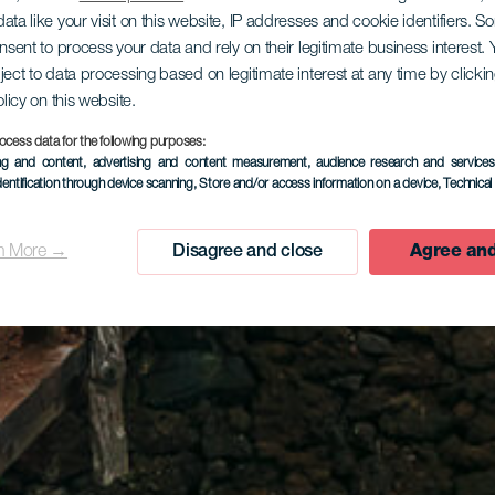
ata like your visit on this website, IP addresses and cookie identifiers. 
onsent to process your data and rely on their legitimate business interest
ject to data processing based on legitimate interest at any time by click
olicy on this website.
ocess data for the following purposes:
ing and content, advertising and content measurement, audience research and service
dentification through device scanning
, Store and/or access information on a device
, Technica
n More →
Disagree and close
Agree and