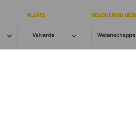
PLAATS
BESCHERMD GEB
Oh! There is no results ...
Try again, you will surely find something you like