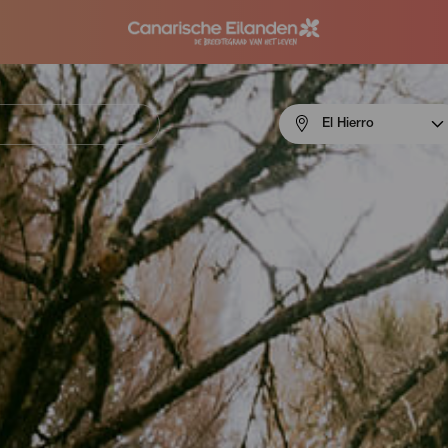
Menú
El Hierro
navigation
El
Hierro