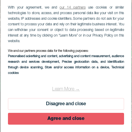
With your agreement, we and
our 14 partners
use cookies or similar
technologies to store, access, and process personal data like your visit on this
website, IP addresses and cookie identifiers. Some partners do not ask for your
consent to process your data and rely on their legitimate business interest. You
can withdraw your consent or object to data processing based on legitimate
interest at any time by clicking on “Learn More” or in our Privacy Policy on this
website.
We and our partners process data for the following purposes:
Personalised advertising and content, advertising and content measurement, audience
research and services development
, Precise geolocation data, and identification
through device scanning
, Store and/or access information on a device
, Technical
cookies
Learn More →
Disagree and close
Agree and close