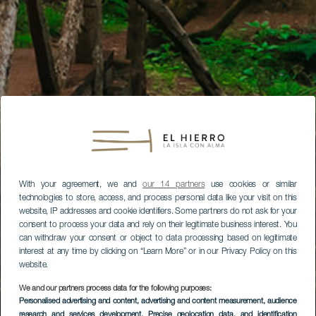
With your agreement, we and
our 14 partners
use cookies or similar
technologies to store, access, and process personal data like your visit on this
website, IP addresses and cookie identifiers. Some partners do not ask for your
consent to process your data and rely on their legitimate business interest. You
can withdraw your consent or object to data processing based on legitimate
interest at any time by clicking on “Learn More” or in our Privacy Policy on this
website.
We and our partners process data for the following purposes:
Personalised advertising and content, advertising and content measurement, audience
research and services development
, Precise geolocation data, and identification