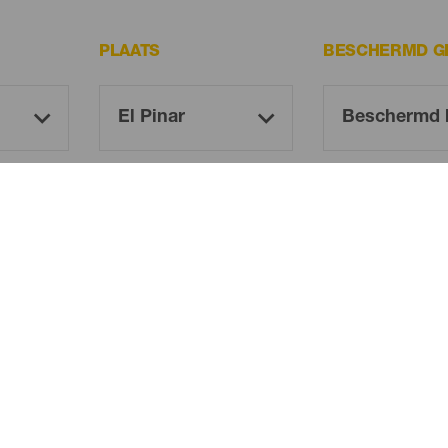
PLAATS
BESCHERMD G
Oh! There is no results ...
Try again, you will surely find something you like