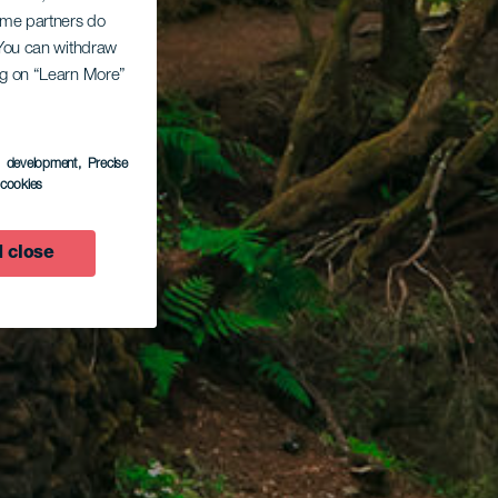
Some partners do
. You can withdraw
ing on “Learn More”
s development
, Precise
l cookies
 close