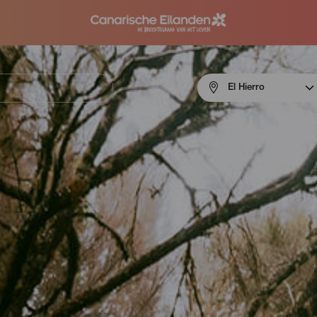
Menú
El Hierro
navigation
El
Hierro