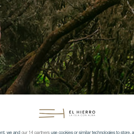
ent, we and
our 14 partners
use cookies or similar technologies to store,