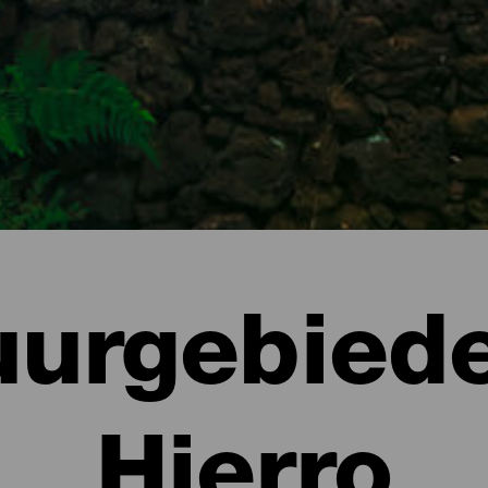
uurgebiede
Hierro