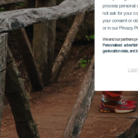
process personal d
not ask for your c
your consent or ob
or in our Privacy P
We and our partners pr
Personalised advertis
geolocation data, and i
Lear