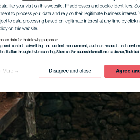
ata like your visit on this website, IP addresses and cookie identifiers. 
onsent to process your data and rely on their legitimate business interest
ject to data processing based on legitimate interest at any time by click
olicy on this website.
ocess data for the following purposes:
ing and content, advertising and content measurement, audience research and service
dentification through device scanning
, Store and/or access information on a device
, Technica
n More →
Disagree and close
Agree and