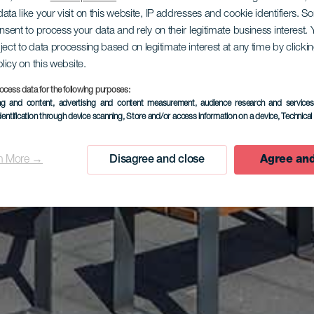
ata like your visit on this website, IP addresses and cookie identifiers. 
onsent to process your data and rely on their legitimate business interest
ject to data processing based on legitimate interest at any time by click
olicy on this website.
ocess data for the following purposes:
ing and content, advertising and content measurement, audience research and service
dentification through device scanning
, Store and/or access information on a device
, Technica
n More →
Disagree and close
Agree and