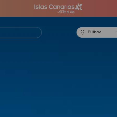
Menú
El Hierro
navigation
El
Hierro