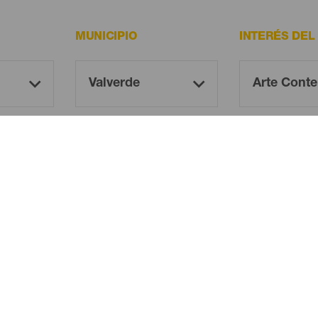
MUNICIPIO
INTERÉS DEL
¡Oh! No hay ningún resultado...
eba otra vez, seguro que das con algo que te gu