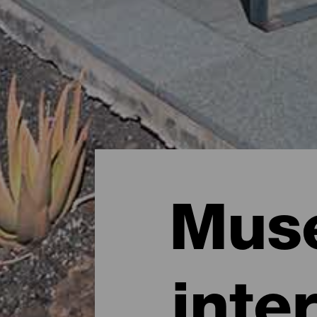
Muse
inte