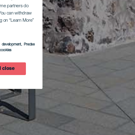
Some partners do
. You can withdraw
ing on “Learn More”
s development
, Precise
l cookies
 close