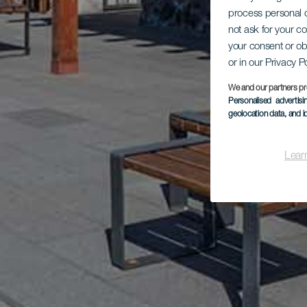
process personal d
not ask for your c
your consent or ob
or in our Privacy P
We and our partners pr
Personalised advertis
geolocation data, and i
Lear