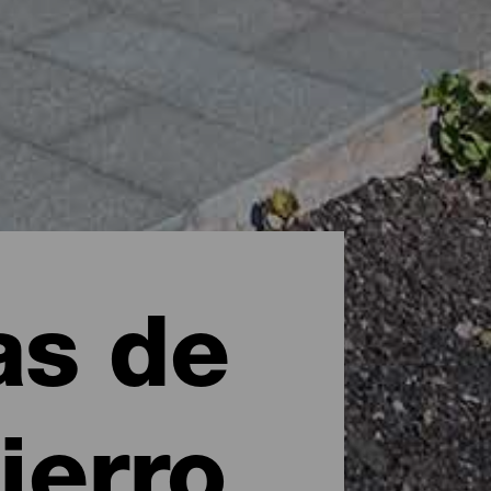
as de
ierro