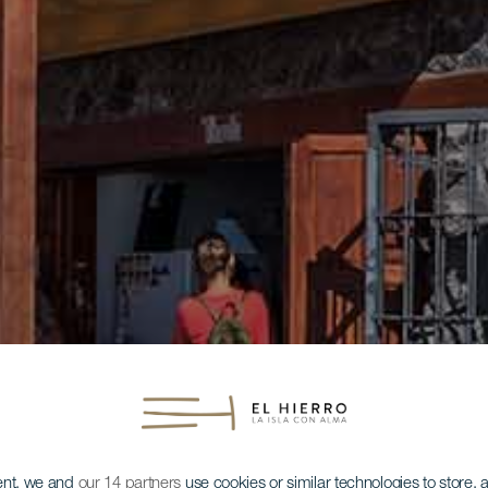
ent, we and
our 14 partners
use cookies or similar technologies to store,