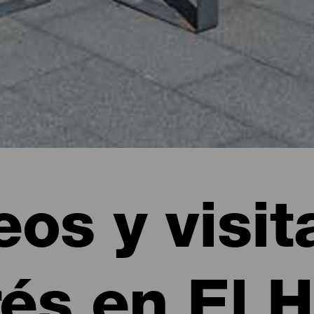
os y visit
rés en El H