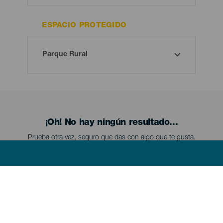
ESPACIO PROTEGIDO
¡Oh! No hay ningún resultado...
Prueba otra vez, seguro que das con algo que te gusta.
Menú
EL HIERRO
footer
El
Hierro
Conoce El Hierro