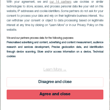
With your agreement, we and
our 14 partners
use cookies or similar
technologies to store, access, and process personal data like your visit on this
website, IP addresses and cookie identifiers. Some partners do not ask for your
consent to process your data and rely on their legitimate business interest. You
can withdraw your consent or object to data processing based on legitimate
interest at any time by clicking on “Learn More” or in our Privacy Policy on this
website.
We and our partners process data for the following purposes:
Personalised advertising and content, advertising and content measurement, audience
research and services development
, Precise geolocation data, and identification
through device scanning
, Store and/or access information on a device
, Technical
cookies
Learn More →
Disagree and close
Agree and close