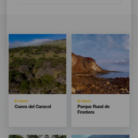
Imagen
Imagen
Imagen
Imagen
Listado
Listado
Isla
Isla
El Hierro
El Hierro
Titular
Titular
Cueva del Caracol
Parque Rural de
Frontera
Imagen
Imagen
Imagen
Imagen