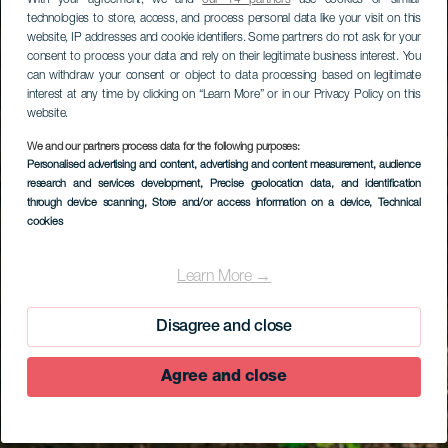
With your agreement, we and
our 14 partners
use cookies or similar
technologies to store, access, and process personal data like your visit on this
website, IP addresses and cookie identifiers. Some partners do not ask for your
consent to process your data and rely on their legitimate business interest. You
can withdraw your consent or object to data processing based on legitimate
interest at any time by clicking on “Learn More” or in our Privacy Policy on this
website.
We and our partners process data for the following purposes:
Personalised advertising and content, advertising and content measurement, audience
research and services development
, Precise geolocation data, and identification
through device scanning
, Store and/or access information on a device
, Technical
cookies
Learn More →
Disagree and close
Agree and close