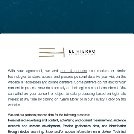
With your agreement, we and
our 14 partners
use cookies or similar
technologies to store, access, and process personal data like your visit on this
website, IP addresses and cookie identifiers. Some partners do not ask for your
consent to process your data and rely on their legitimate business interest. You
can withdraw your consent or object to data processing based on legitimate
interest at any time by clicking on “Learn More” or in our Privacy Policy on this
website.
We and our partners process data for the following purposes:
Personalised advertising and content, advertising and content measurement, audience
research and services development
, Precise geolocation data, and identification
through device scanning
, Store and/or access information on a device
, Technical