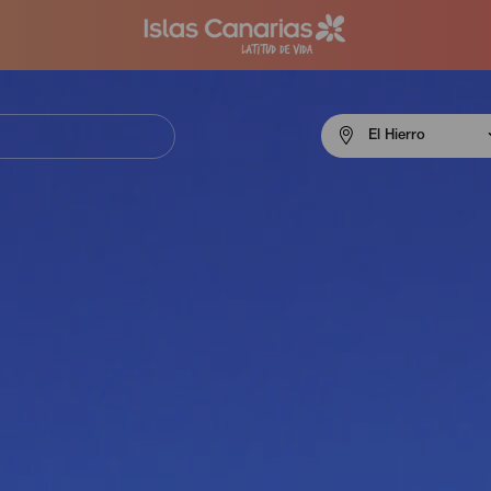
Menú
El Hierro
navigation
El
Hierro