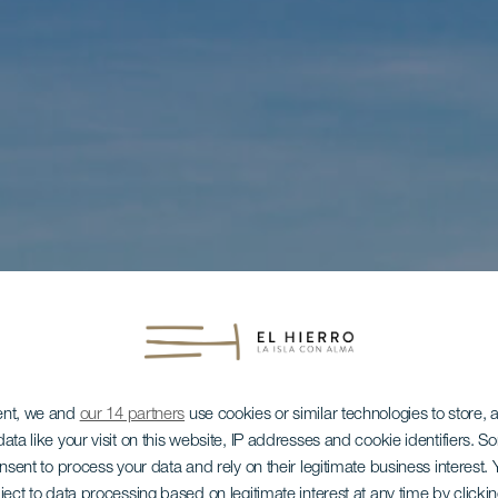
ent, we and
our 14 partners
use cookies or similar technologies to store,
ata like your visit on this website, IP addresses and cookie identifiers. 
onsent to process your data and rely on their legitimate business interest
ject to data processing based on legitimate interest at any time by click