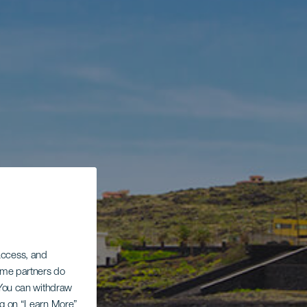
 access, and
Some partners do
. You can withdraw
ing on “Learn More”