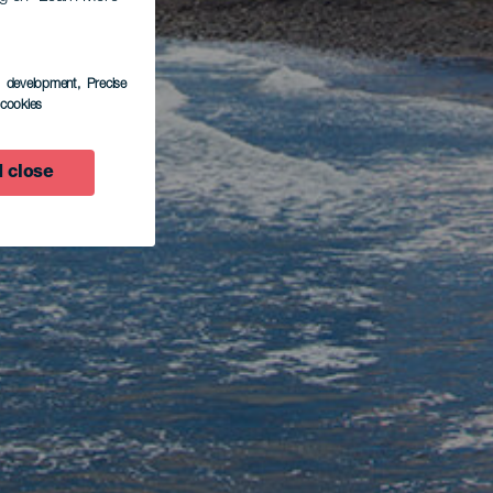
s development
, Precise
l cookies
 close