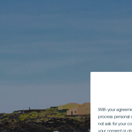
With your agreem
process personal d
not ask for your c
your consent or ob