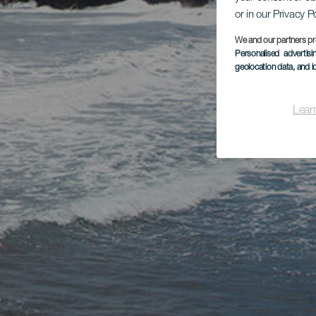
or in our Privacy P
We and our partners pr
Personalised advertis
geolocation data, and i
Lear