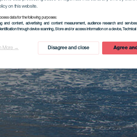
olicy on this website.
ocess data for the following purposes:
ing and content, advertising and content measurement, audience research and service
dentification through device scanning
, Store and/or access information on a device
, Technica
n More →
Disagree and close
Agree and