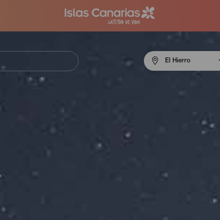
Menú
El Hierro
navigation
El
Hierro