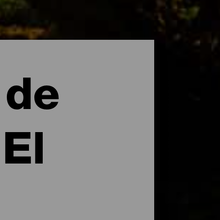
 de
 El