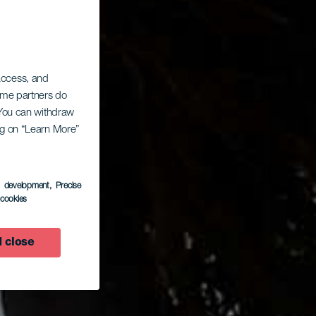
 access, and
Some partners do
. You can withdraw
ing on “Learn More”
s development
, Precise
l cookies
 close