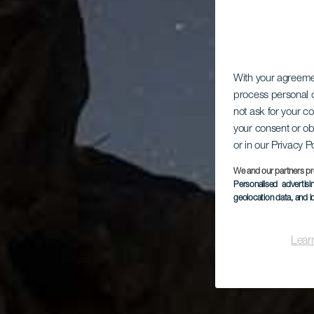
With your agreem
process personal d
not ask for your c
your consent or ob
or in our Privacy P
We and our partners pr
Personalised advertis
geolocation data, and i
Lear