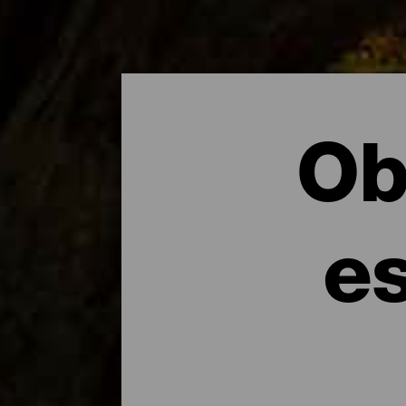
Ob
es