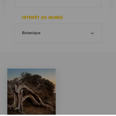
INTÉRÊT DU MUSÉE
Imagen
Imagen
Listado