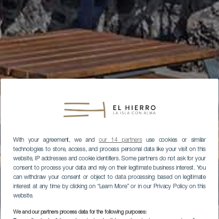
With your agreement, we and
our 14 partners
use cookies or similar
technologies to store, access, and process personal data like your visit on this
website, IP addresses and cookie identifiers. Some partners do not ask for your
consent to process your data and rely on their legitimate business interest. You
can withdraw your consent or object to data processing based on legitimate
interest at any time by clicking on “Learn More” or in our Privacy Policy on this
website.
We and our partners process data for the following purposes: