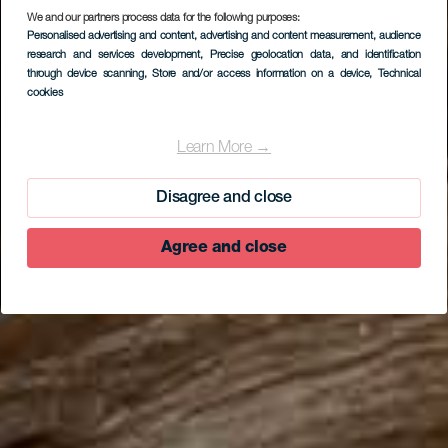
We and our partners process data for the following purposes:
Personalised advertising and content, advertising and content measurement, audience
research and services development
, Precise geolocation data, and identification
through device scanning
, Store and/or access information on a device
, Technical
cookies
EL HIERRO
El Sabinar
Learn More →
Disagree and close
Agree and close