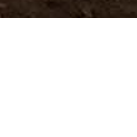
Musées Et Visites
>
El
>
Botanique
D’intérêt
Hierro
Un paysage unique sculpté par le vent
Dans La Dehesa, nous trouvons une forêt de genévriers
que l'on ne peut voir nulle part ailleurs dans le monde. Le
fort vent d'alizé, qui souffle sans relâche dans la région, a
fait que ces arbres se tordent sous sa force, créant des
formes vraiment particulières et étonnantes, allant même
jusqu'à pousser parallèlement au sol, soumis à la
puissance des vents.