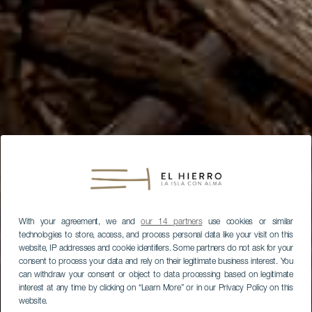
With your agreement, we and
our 14 partners
use cookies or similar
technologies to store, access, and process personal data like your visit on this
website, IP addresses and cookie identifiers. Some partners do not ask for your
consent to process your data and rely on their legitimate business interest. You
can withdraw your consent or object to data processing based on legitimate
interest at any time by clicking on “Learn More” or in our Privacy Policy on this
website.