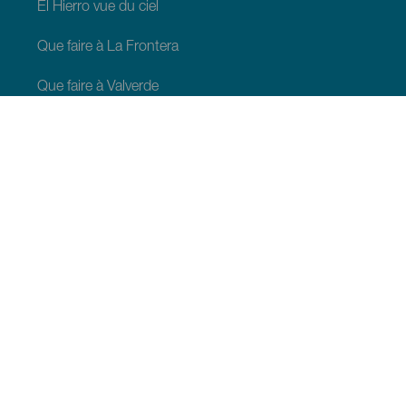
El Hierro vue du ciel
Que faire à La Frontera
Que faire à Valverde
Que faire à El Pinar
À VOIR ET À FAIRE
Espaces naturels de El Hierro
Lieux de charme de El Hierro
Points de vue de El Hierro
Zones de décollage de parapente à El Hierro