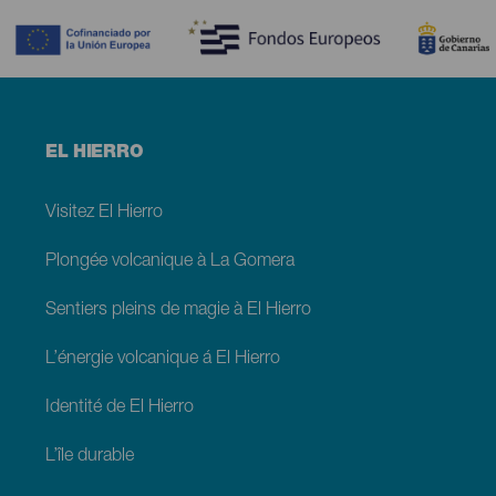
Menú
EL HIERRO
footer
El
Hierro
Visitez El Hierro
Plongée volcanique à La Gomera
Sentiers pleins de magie à El Hierro
L’énergie volcanique á El Hierro
Identité de El Hierro
L’île durable