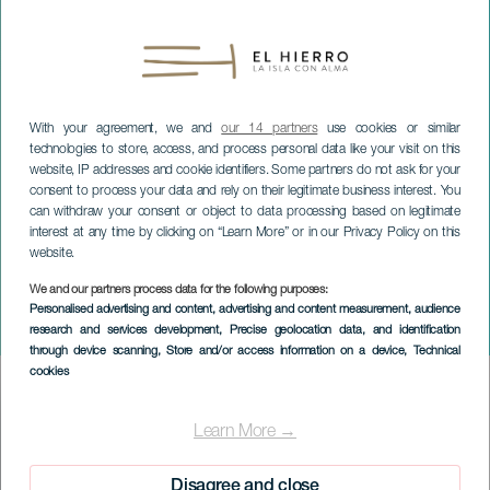
With your agreement, we and
our 14 partners
use cookies or similar
technologies to store, access, and process personal data like your visit on this
website, IP addresses and cookie identifiers. Some partners do not ask for your
consent to process your data and rely on their legitimate business interest. You
can withdraw your consent or object to data processing based on legitimate
interest at any time by clicking on “Learn More” or in our Privacy Policy on this
website.
We and our partners process data for the following purposes:
EL HIERRO
Personalised advertising and content, advertising and content measurement, audience
research and services development
, Precise geolocation data, and identification
Trail Cris Santurino
through device scanning
, Store and/or access information on a device
, Technical
cookies
Imagen
Listado
Learn More →
Disagree and close