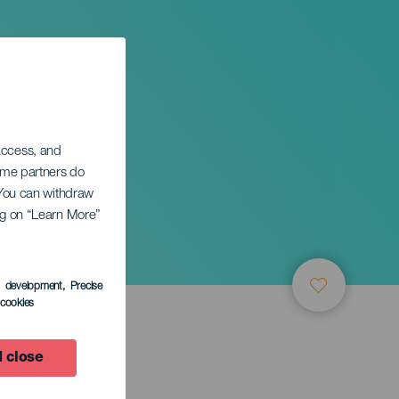
 access, and
Some partners do
. You can withdraw
ing on “Learn More”
s development
, Precise
l cookies
 close