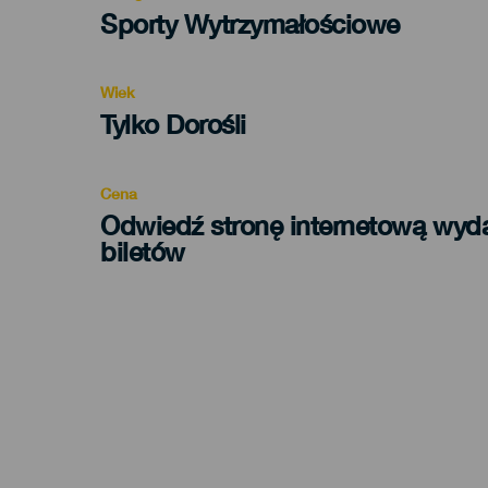
Categoría
Sporty Wytrzymałościowe
del
evento
Wiek
Edad
Tylko Dorośli
Recomendada
Cena
Odwiedź stronę internetową wyd
biletów