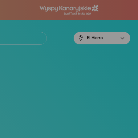
Menú
El Hierro
navigation
El
Hierro