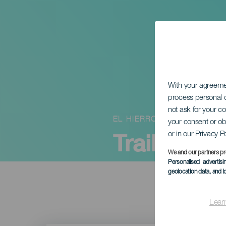
With your agreem
process personal d
not ask for your c
EL HIERRO
your consent or ob
Trail Cris 
or in our Privacy P
We and our partners pr
Personalised advertis
geolocation data, and i
Lear