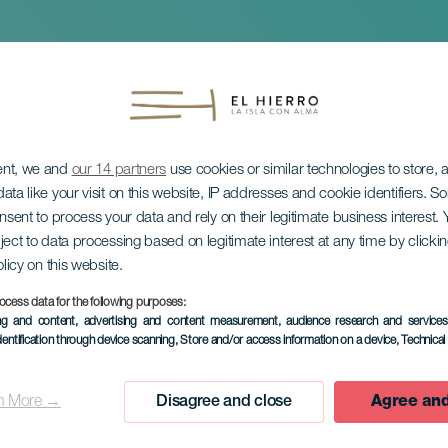
ent, we and
our 14 partners
use cookies or similar technologies to store,
ata like your visit on this website, IP addresses and cookie identifiers. 
onsent to process your data and rely on their legitimate business interest
ject to data processing based on legitimate interest at any time by click
Santurino
olicy on this website.
ocess data for the following purposes:
ing and content, advertising and content measurement, audience research and service
dentification through device scanning
, Store and/or access information on a device
, Technica
n More →
Disagree and close
Agree and
MINIONE WYDARZENIA