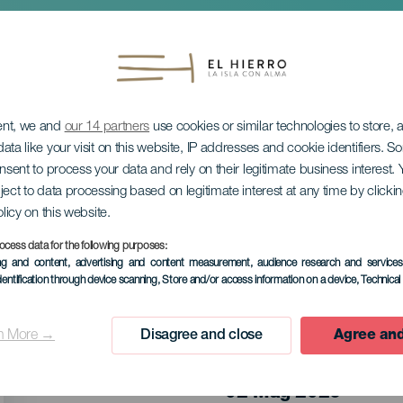
ent, we and
our 14 partners
use cookies or similar technologies to store,
ata like your visit on this website, IP addresses and cookie identifiers. 
onsent to process your data and rely on their legitimate business interest
ject to data processing based on legitimate interest at any time by click
olicy on this website.
 Santurino
ocess data for the following purposes:
ing and content, advertising and content measurement, audience research and service
dentification through device scanning
, Store and/or access information on a device
, Technica
n More →
Disagree and close
Agree and
EVENTO PASSATO
02 Mag 2026