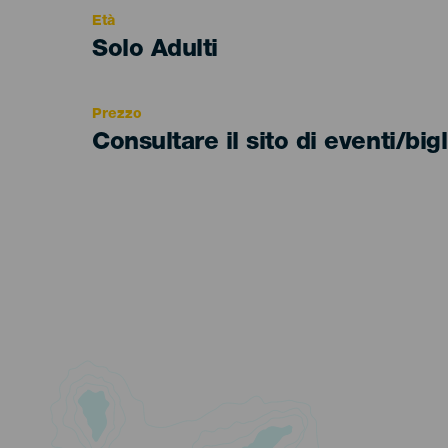
evento
Età
Edad
Solo Adulti
Recomendada
Prezzo
Consultare il sito di eventi/bigl