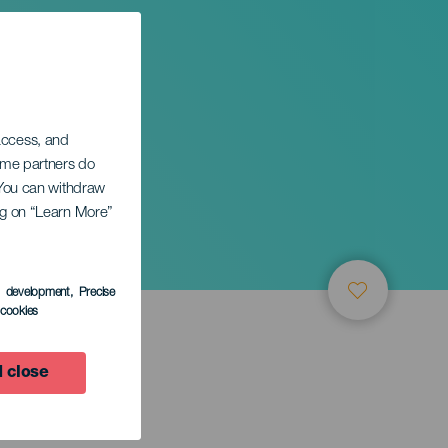
 access, and
Some partners do
. You can withdraw
ing on “Learn More”
s development
, Precise
l cookies
 close