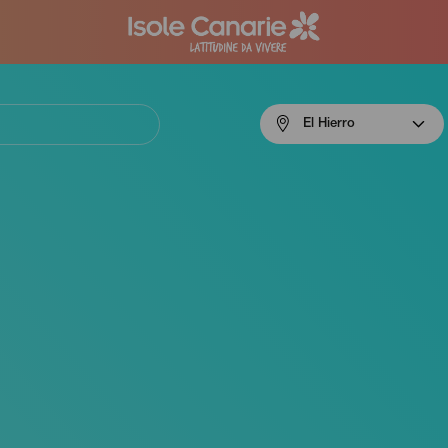
Menú
El Hierro
navigation
El
Hierro