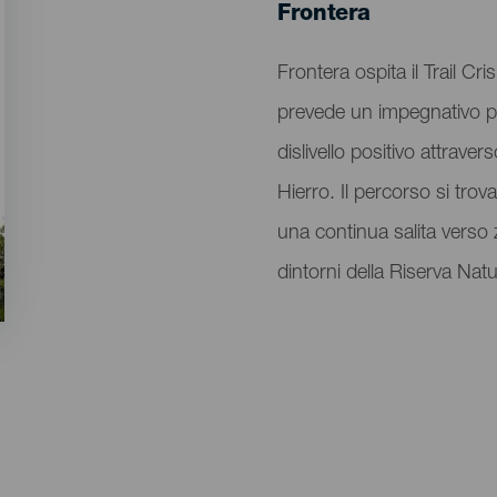
Localidad
Frontera
Descripción
Frontera ospita il Trail C
del
prevede un impegnativo pe
evento
dislivello positivo attrave
Hierro. Il percorso si trov
una continua salita verso z
dintorni della Riserva Nat