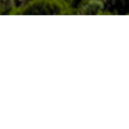
L’isola sostenibile
El Hierro continua a lavorare al suo obiettivo
di essere un punto di riferimento mondiale
nello sviluppo delle energie rinnovabili e nel
massimo rispetto ambientale di un'isola in
cui gli alisei sono la principale fonte di
energia e di vita. Un esempio di sostenibilità
nell'arcipelago delle Isole Canarie, ma
soprattutto nel mondo.
Imagen