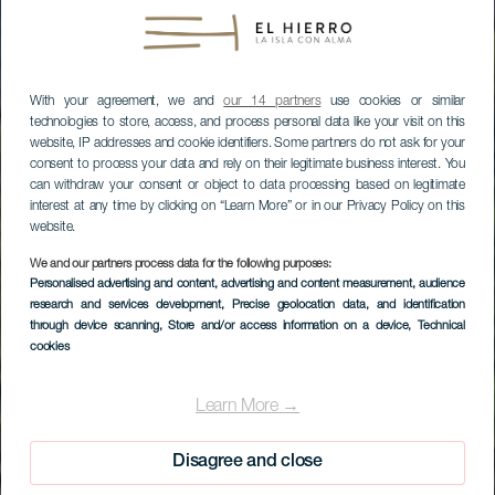
With your agreement, we and
our 14 partners
use cookies or similar
technologies to store, access, and process personal data like your visit on this
website, IP addresses and cookie identifiers. Some partners do not ask for your
consent to process your data and rely on their legitimate business interest. You
can withdraw your consent or object to data processing based on legitimate
interest at any time by clicking on “Learn More” or in our Privacy Policy on this
website.
We and our partners process data for the following purposes:
Personalised advertising and content, advertising and content measurement, audience
research and services development
, Precise geolocation data, and identification
through device scanning
, Store and/or access information on a device
, Technical
cookies
Learn More →
Disagree and close