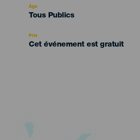
evento
Âge
Edad
Tous Publics
Recomendada
Prix
Cet événement est gratuit