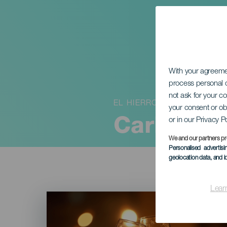
With your agreem
process personal d
not ask for your c
EL HIERRO
your consent or ob
or in our Privacy P
Carillons
We and our partners pr
Personalised advertis
geolocation data, and i
Lear
Imagen
Listado