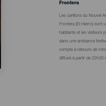
Localidad
Frontera
Descripción
Les carillons du Nouvel 
del
Frontera (El Hierro) sont 
evento
habitants et les visiteurs p
dans une ambiance festive
compte à rebours de min
diffusé à partir de 22h30 