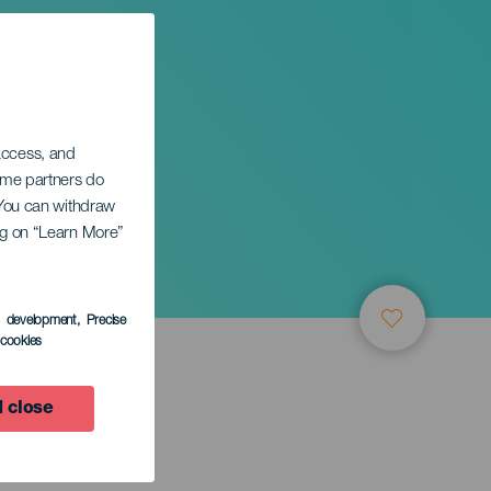
 access, and
Some partners do
. You can withdraw
ing on “Learn More”
vel An
s development
, Precise
l cookies
 close