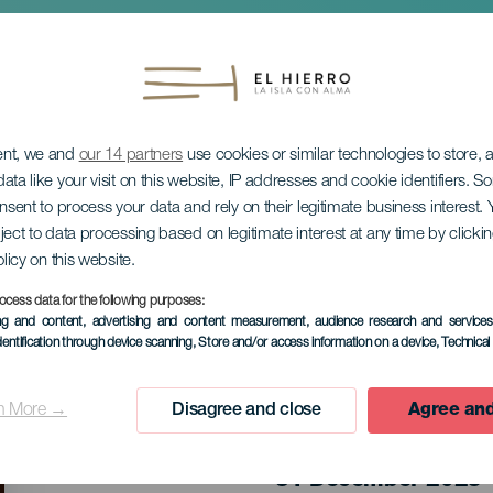
ent, we and
our 14 partners
use cookies or similar technologies to store,
ata like your visit on this website, IP addresses and cookie identifiers. 
onsent to process your data and rely on their legitimate business interest
ject to data processing based on legitimate interest at any time by click
olicy on this website.
 du réveillon du Nou
ocess data for the following purposes:
ing and content, advertising and content measurement, audience research and service
dentification through device scanning
, Store and/or access information on a device
, Technica
n More →
Disagree and close
Agree and
ÉVÉNEMENT PASSÉ
31 December 2025