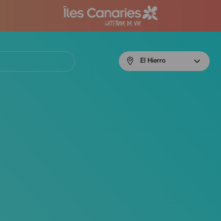
Menú
El Hierro
navigation
El
Hierro