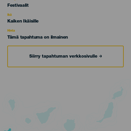
Categoría
Festivaalit
del
evento
Ikä
Edad
Kaiken Ikäisille
Recomendada
Hinta
Tämä tapahtuma on ilmainen
Siirry tapahtuman verkkosivulle