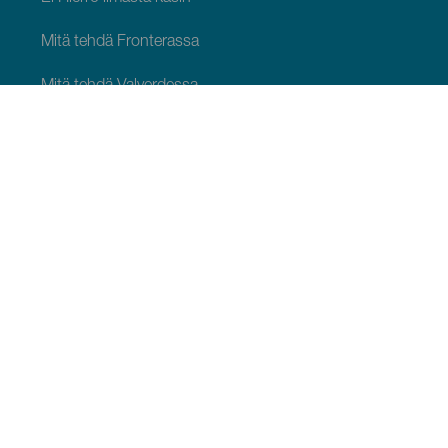
Mitä tehdä Fronterassa
Mitä tehdä Valverdessa
Mitä tehdä El Pinarissa
NÄHTÄVÄÄ JA TEHTÄVÄÄ
Luonnonalueet El Hierrossa
Viehättävät paikat El Hierrossa
Näkötornit El Hierrossa
Paragliding El Hierrossa