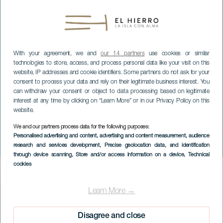
With your agreement, we and
our 14 partners
use cookies or similar
technologies to store, access, and process personal data like your visit on this
website, IP addresses and cookie identifiers. Some partners do not ask for your
consent to process your data and rely on their legitimate business interest. You
can withdraw your consent or object to data processing based on legitimate
interest at any time by clicking on “Learn More” or in our Privacy Policy on this
website.
We and our partners process data for the following purposes:
EL HIERRO
Personalised advertising and content, advertising and content measurement, audience
research and services development
, Precise geolocation data, and identification
Uudenvuodenaaton kellot
through device scanning
, Store and/or access information on a device
, Technical
cookies
Imagen
Listado
Learn More →
Disagree and close