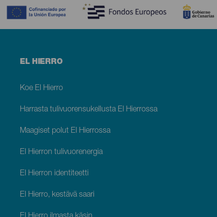
Menú
EL HIERRO
footer
El
Hierro
Koe El Hierro
Harrasta tulivuorensukellusta El Hierrossa
Maagiset polut El Hierrossa
El Hierron tulivuorenergia
El Hierron identiteetti
El Hierro, kestävä saari
El Hierro ilmasta käsin