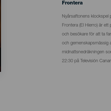
Localidad
Frontera
Descripción
Nyårsaftonens klockspel
del
Frontera (El Hierro) är et
evento
och besökare för att ta fa
och gemenskapsmässig atm
midnattsnedräkningen som
22:30 på Televisión Canar