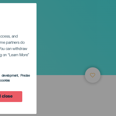
 access, and
Some partners do
. You can withdraw
ing on “Learn More”
s development
, Precise
l cookies
 close