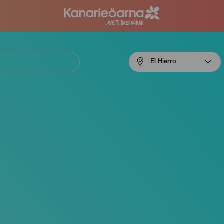
Menú
El Hierro
navigation
El
Hierro