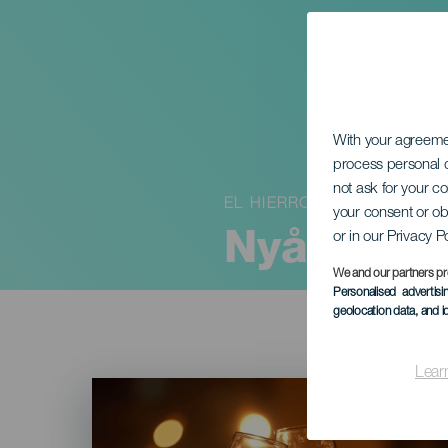
With your agreem
process personal d
not ask for your c
EL HIERRO
your consent or ob
or in our Privacy P
Nyårsafto
We and our partners pr
Personalised advertis
geolocation data, and i
Lear
Imagen
Listado