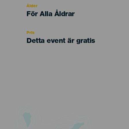
evento
Ålder
Edad
För Alla Åldrar
Recomendada
Pris
Detta event är gratis