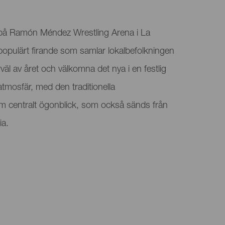
 på Ramón Méndez Wrestling Arena i La
t populärt firande som samlar lokalbefolkningen
rväl av året och välkomna det nya i en festlig
osfär, med den traditionella
 centralt ögonblick, som också sänds från
ia.