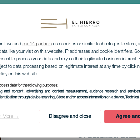
ent, we and
our 14 partners
use cookies or similar technologies to store,
ata like your visit on this website, IP addresses and cookie identifiers. 
onsent to process your data and rely on their legitimate business interest
ject to data processing based on legitimate interest at any time by click
olicy on this website.
nens klockspel
ocess data for the following purposes:
ing and content, advertising and content measurement, audience research and service
dentification through device scanning
, Store and/or access information on a device
, Technica
n More →
Disagree and close
Agree and
EVENEMANGET HÅLLS
31 December 2025