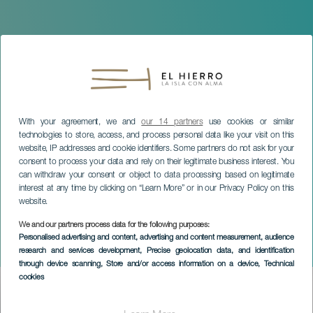
With your agreement, we and
our 14 partners
use cookies or similar
technologies to store, access, and process personal data like your visit on this
website, IP addresses and cookie identifiers. Some partners do not ask for your
consent to process your data and rely on their legitimate business interest. You
can withdraw your consent or object to data processing based on legitimate
interest at any time by clicking on “Learn More” or in our Privacy Policy on this
website.
EL HIERRO
We and our partners process data for the following purposes:
Yone Rodriguéz Trio -
Personalised advertising and content, advertising and content measurement, audience
research and services development
, Precise geolocation data, and identification
Noon Canarias
through device scanning
, Store and/or access information on a device
, Technical
cookies
Imagen
Listado