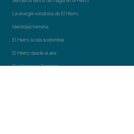
Senderos llenos de magía en el Hierro
La energía volcánica de El Hierro
Identidad herreña
El Hierro la isla sostenible
El Hierro desde el aire
Qué hacer en Frontera
Qué hacer en Valverde
Qué hacer en El Pinar
QUÉ VER Y HACER