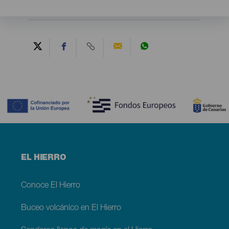
Contenido
Menú
EL HIERRO
footer
El
Hierro
Conoce El Hierro
Buceo volcánico en El Hierro