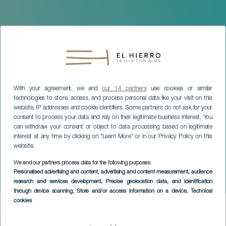
With your agreement, we and
our 14 partners
use cookies or similar
technologies to store, access, and process personal data like your visit on this
website, IP addresses and cookie identifiers. Some partners do not ask for your
consent to process your data and rely on their legitimate business interest. You
can withdraw your consent or object to data processing based on legitimate
interest at any time by clicking on “Learn More” or in our Privacy Policy on this
website.
EL HIERRO
We and our partners process data for the following purposes:
Víctor Lemes - La Villa
Personalised advertising and content, advertising and content measurement, audience
research and services development
, Precise geolocation data, and identification
Ciclo Cultural
through device scanning
, Store and/or access information on a device
, Technical
cookies
Imagen
Listado