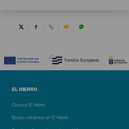
Contenido
Menú
EL HIERRO
footer
El
Hierro
Conoce El Hierro
Buceo volcánico en El Hierro