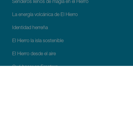
Senderos llenos de magía en el Hierro
La energía volcánica de El Hierro
Identidad herreña
El Hierro la isla sostenible
El Hierro desde el aire
Qué hacer en Frontera
Qué hacer en Valverde
Qué hacer en El Pinar
QUÉ VER Y HACER