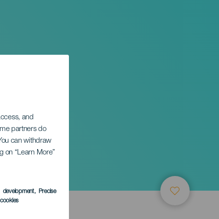
 access, and
Some partners do
. You can withdraw
ing on “Learn More”
s development
, Precise
l cookies