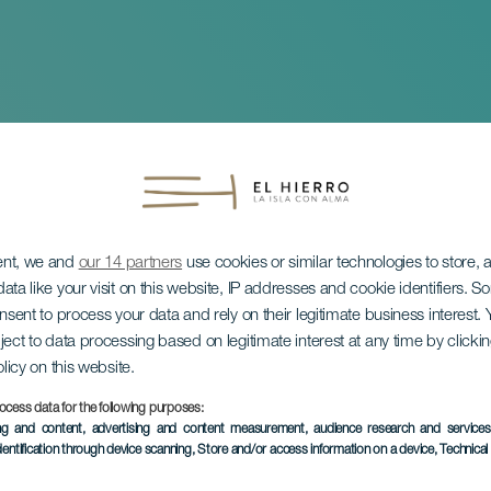
ent, we and
our 14 partners
use cookies or similar technologies to store,
ata like your visit on this website, IP addresses and cookie identifiers. 
onsent to process your data and rely on their legitimate business interest
ject to data processing based on legitimate interest at any time by click
olicy on this website.
Mar de las Calmas
ocess data for the following purposes:
ing and content, advertising and content measurement, audience research and service
dentification through device scanning
, Store and/or access information on a device
, Technica