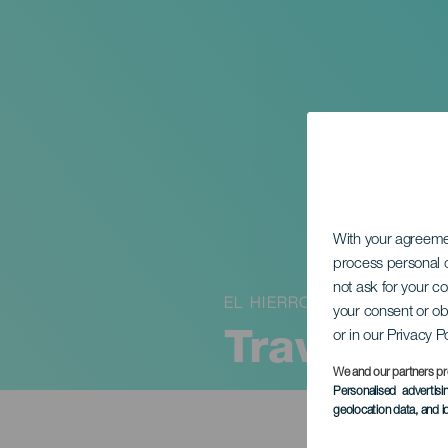
With your agreem
process personal d
not ask for your c
EL HIERRO
your consent or ob
or in our Privacy P
Travesía 
We and our partners pr
Personalised advertis
geolocation data, and i