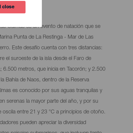
 close
 Las Calmas es un evento de natación que se
Marina Punta de La Restinga - Mar de Las
ierro. Este desafío cuenta con tres distancias:
e el suroeste de la isla desde el Faro de
a; 6.500 metros, que inicia en Tacorón; y 2.500
la Bahía de Naos, dentro de la Reserva
almas es conocido por sus aguas tranquilas y
en serenas la mayor parte del año, y por su
oscila entre 21 y 23 °C a principios de otoño.
nadadores pueden apreciar la diversidad