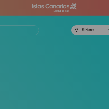
Menú
El Hierro
navigation
El
Hierro