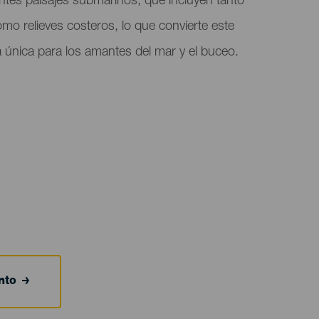
antes paisajes submarinos, que incluyen tanto
mo relieves costeros, lo que convierte este
 única para los amantes del mar y el buceo.
nto