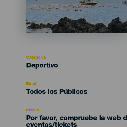
Categoría
Categoría
Deportivo
del
evento
Edad
Edad
Todos los Públicos
Recomendada
Precio
Por favor, compruebe la web 
eventos/tickets