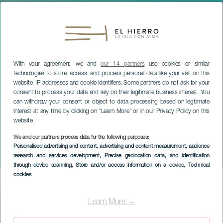
With your agreement, we and
our 14 partners
use cookies or similar
technologies to store, access, and process personal data like your visit on this
website, IP addresses and cookie identifiers. Some partners do not ask for your
consent to process your data and rely on their legitimate business interest. You
can withdraw your consent or object to data processing based on legitimate
interest at any time by clicking on “Learn More” or in our Privacy Policy on this
website.
We and our partners process data for the following purposes:
EL HIERRO
Personalised advertising and content, advertising and content measurement, audience
research and services development
, Precise geolocation data, and identification
Tierra, Mar y Alma
through device scanning
, Store and/or access information on a device
, Technical
cookies
Imagen
Listado
Learn More →