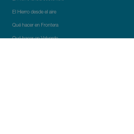
El Hierro desde el aire
Qué hacer en Frontera
Qué hacer en Valverde
Qué hacer en El Pinar
QUÉ VER Y HACER
Espacios naturales de El Hierro
Lugares con encanto de El Hierro
Miradores de El Hierro