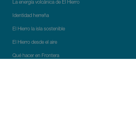
La energía volcánica de El Hierro
Identidad herreña
El Hierro la isla sostenible
El Hierro desde el aire
Qué hacer en Frontera
Qué hacer en Valverde
Qué hacer en El Pinar
QUÉ VER Y HACER
Espacios naturales de El Hierro