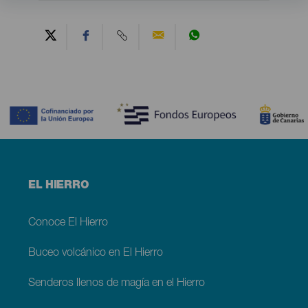
Contenido
Menú
EL HIERRO
footer
El
Hierro
Conoce El Hierro
Buceo volcánico en El Hierro
Senderos llenos de magía en el Hierro