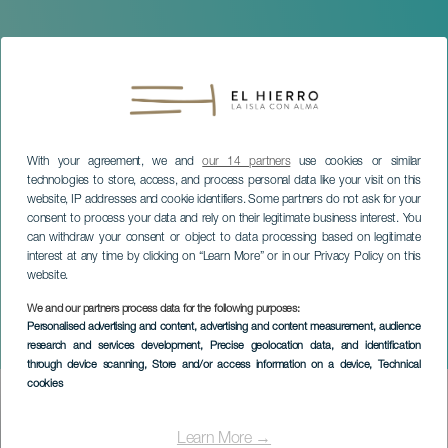
With your agreement, we and
our 14 partners
use cookies or similar
technologies to store, access, and process personal data like your visit on this
website, IP addresses and cookie identifiers. Some partners do not ask for your
consent to process your data and rely on their legitimate business interest. You
can withdraw your consent or object to data processing based on legitimate
interest at any time by clicking on “Learn More” or in our Privacy Policy on this
website.
EL HIERRO
We and our partners process data for the following purposes:
Pablo Sáinz -Villegas en
Personalised advertising and content, advertising and content measurement, audience
research and services development
, Precise geolocation data, and identification
concierto
through device scanning
, Store and/or access information on a device
, Technical
cookies
Imagen
Listado
Learn More →