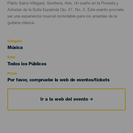
Pablo Sainz-Villegas), Sevillana, Aire, Un sueño en la Floresta y
Asturias de la Suite Española Op. 47, No. 5. Este evento promete
ser una experiencia musical inolvidable para los amantes de la
guitarra clásica.
Categoría
Categoría
Música
del
evento
Edad
Edad
Todos los Públicos
Recomendada
Precio
Por favor, compruebe la web de eventos/tickets
Ir a la web del evento