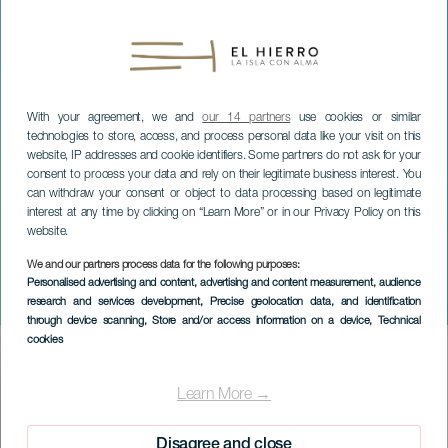
With your agreement, we and
our 14 partners
use cookies or similar
technologies to store, access, and process personal data like your visit on this
website, IP addresses and cookie identifiers. Some partners do not ask for your
consent to process your data and rely on their legitimate business interest. You
can withdraw your consent or object to data processing based on legitimate
interest at any time by clicking on “Learn More” or in our Privacy Policy on this
website.
We and our partners process data for the following purposes:
EL HIERRO
Personalised advertising and content, advertising and content measurement, audience
research and services development
, Precise geolocation data, and identification
Mirando lo pequeño
through device scanning
, Store and/or access information on a device
, Technical
cookies
Imagen
Listado
Learn More →
Disagree and close