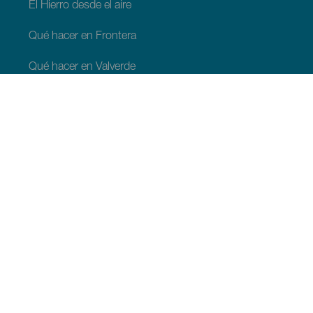
El Hierro desde el aire
Qué hacer en Frontera
Qué hacer en Valverde
Qué hacer en El Pinar
QUÉ VER Y HACER
Espacios naturales de El Hierro
Lugares con encanto de El Hierro
Miradores de El Hierro
Zonas de despegue de parapente de El Hierro