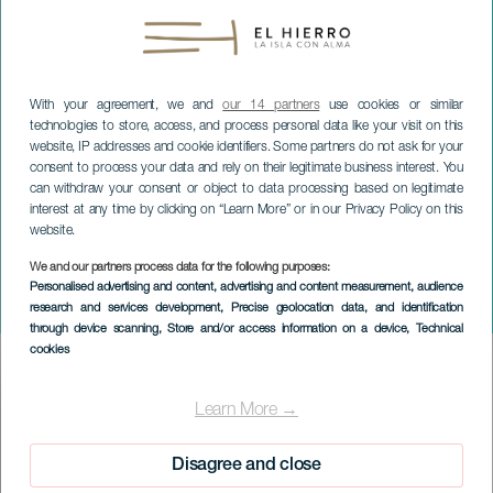
With your agreement, we and
our 14 partners
use cookies or similar
technologies to store, access, and process personal data like your visit on this
website, IP addresses and cookie identifiers. Some partners do not ask for your
consent to process your data and rely on their legitimate business interest. You
can withdraw your consent or object to data processing based on legitimate
interest at any time by clicking on “Learn More” or in our Privacy Policy on this
website.
We and our partners process data for the following purposes:
EL HIERRO
Personalised advertising and content, advertising and content measurement, audience
research and services development
, Precise geolocation data, and identification
Fiesta Sin de Navidad
through device scanning
, Store and/or access information on a device
, Technical
cookies
Imagen
Listado
Learn More →
Disagree and close